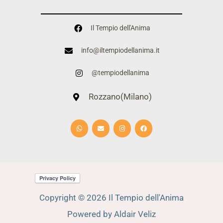
Il Tempio dell'Anima
info@iltempiodellanima.it
@tempiodellanima
Rozzano(Milano)
W
E
I
F
h
n
n
a
a
v
s
c
t
e
t
e
s
l
a
b
a
o
g
o
p
p
r
o
p
e
a
k
m
Copyright © 2026 Il Tempio dell'Anima
Powered by Aldair Veliz