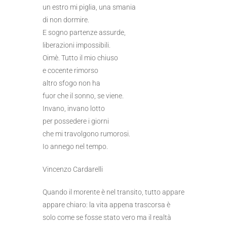
un estro mi piglia, una smania
di non dormire.
E sogno partenze assurde,
liberazioni impossibili.
Oimè. Tutto il mio chiuso
e cocente rimorso
altro sfogo non ha
fuor che il sonno, se viene.
Invano, invano lotto
per possedere i giorni
che mi travolgono rumorosi.
Io annego nel tempo.
Vincenzo Cardarelli
Quando il morente è nel transito, tutto appare
appare chiaro: la vita appena trascorsa è
solo come se fosse stato vero ma il realtà