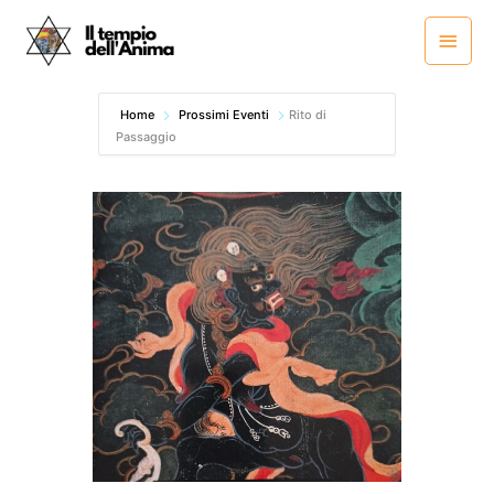
Vai
Menu
al
princ
contenuto
Home
Prossimi Eventi
Rito di
Passaggio