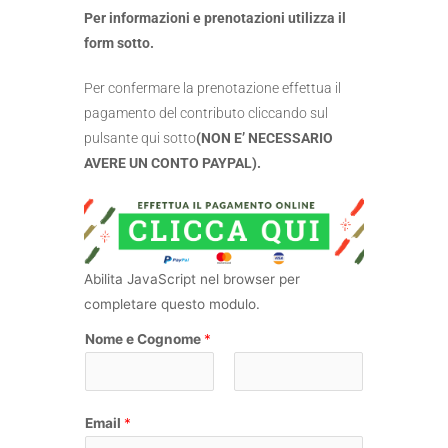
Per informazioni e prenotazioni utilizza il
form sotto.
Per confermare la prenotazione effettua il
pagamento del contributo cliccando sul
pulsante qui sotto
(NON E’ NECESSARIO
AVERE UN CONTO PAYPAL).
Abilita JavaScript nel browser per
completare questo modulo.
Nome e Cognome
*
N
C
o
o
Email
*
m
g