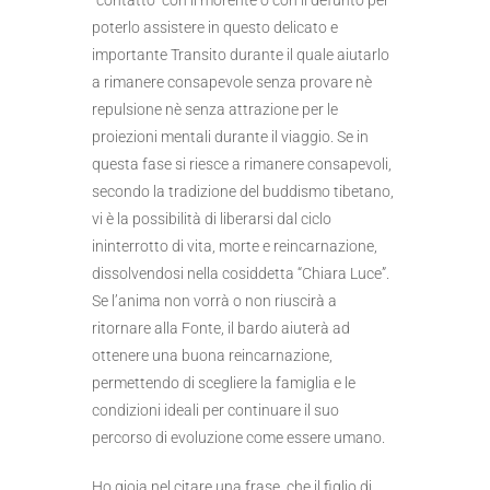
“contatto” con il morente o con il defunto per
poterlo assistere in questo delicato e
importante Transito durante il quale aiutarlo
a rimanere consapevole senza provare nè
repulsione nè senza attrazione per le
proiezioni mentali durante il viaggio. Se in
questa fase si riesce a rimanere consapevoli,
secondo la tradizione del buddismo tibetano,
vi è la possibilità di liberarsi dal ciclo
ininterrotto di vita, morte e reincarnazione,
dissolvendosi nella cosiddetta “Chiara Luce”.
Se l’anima non vorrà o non riuscirà a
ritornare alla Fonte, il bardo aiuterà ad
ottenere una buona reincarnazione,
permettendo di scegliere la famiglia e le
condizioni ideali per continuare il suo
percorso di evoluzione come essere umano.
Ho gioia nel citare una frase, che il figlio di