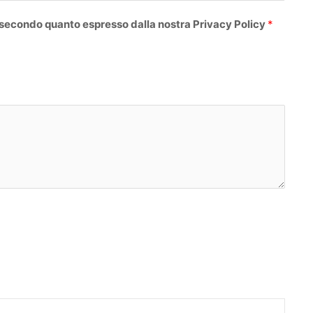
o
 secondo quanto espresso dalla nostra Privacy Policy
*
m
e