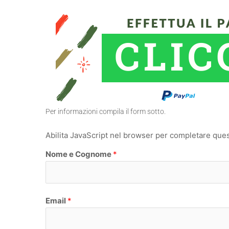
Per informazioni compila il form sotto.
Abilita JavaScript nel browser per completare que
Nome e Cognome
*
N
Email
*
o
m
e