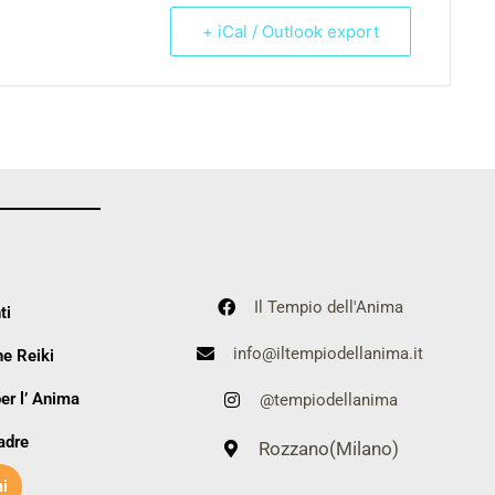
+ iCal / Outlook export
Il Tempio dell'Anima
ti
info@iltempiodellanima.it
e Reiki
er l’ Anima
@tempiodellanima
adre
Rozzano(Milano)
i