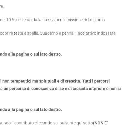
re.
el 10 % richiesto dalla stessa per l’emissione del diploma
 coprire testa e spalle. Quaderno e penna. Facoltativo indossare
fondo alla pagina o sul lato destro.
on terapeutici ma spirituali e di crescita. Tutti i percorsi
e un percorso di conoscenza di sé e di crescita interiore e non si
fondo alla pagina o sul lato destro.
ando il contributo cliccando sul pulsante qui sotto
(NON E’