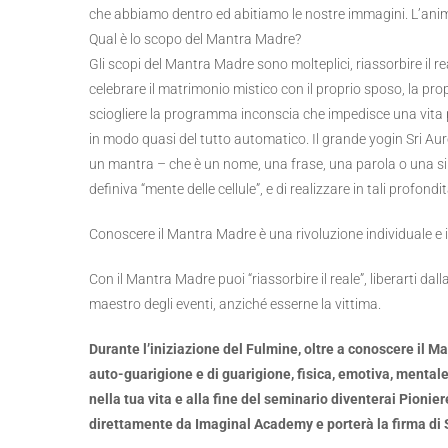
che abbiamo dentro ed abitiamo le nostre immagini. L’anim
Qual è lo scopo del Mantra Madre?
Gli scopi del Mantra Madre sono molteplici, riassorbire il real
celebrare il matrimonio mistico con il proprio sposo, la prop
sciogliere la programma inconscia che impedisce una vita p
in modo quasi del tutto automatico. Il grande yogin Sri Aur
un mantra – che è un nome, una frase, una parola o una sill
definiva “mente delle cellule”, e di realizzare in tali profon
Conoscere il Mantra Madre è una rivoluzione individuale e 
Con il Mantra Madre puoi “riassorbire il reale”, liberarti dal
maestro degli eventi, anziché esserne la vittima.
Durante l’iniziazione del Fulmine, oltre a conoscere il M
auto-guarigione e di guarigione, fisica, emotiva, mentale 
nella tua vita e alla fine del seminario diventerai Pionie
direttamente da Imaginal Academy e porterà la firma di 