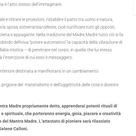
a è l’atto stesso dell’immaginare.
e e ritirare le proiezioni, ristabilire il patto tra uomo e natura,
ria sposa sotterranea/celeste, cioè riunificare tutti gli opposti,
iena e appagante. Nella tradizione del Madre Madre tutto ciò si fa
obindo definiva “potere automatico” la capacità della vibrazione di
aba mistica – di penetrare nel corpo, in quella che lui stesso
dità l’intenzione di cui esso è messaggero.
interiore destinata a manifestarsi in un cambiamento.
la prigione del materialismo e dell’oggettività delle cose e divenire
antra Madre propriamente detto, apprenderai potenti rituali di
e spirituale, che porteranno energia, gioia, piacere e creatività
re del Mantra Madre. L’attestato di pioniere sarà rilasciato
Selene Calloni.