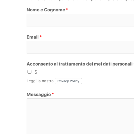
Nome e Cognome
*
N
Email
*
o
m
e
Acconsento al trattamento dei mei dati personali
SI
Leggi la nostra
Privacy Policy
Messaggio
*