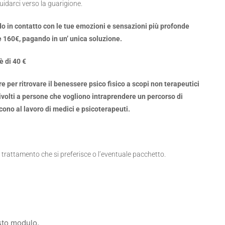
guidarci verso la guarigione.
do in contatto con le tue emozioni e sensazioni più profonde
 160€, pagando in un’ unica soluzione.
è di 40 €
er ritrovare il benessere psico fisico a scopi non terapeutici
 rivolti a persone che vogliono intraprendere un percorso di
scono al lavoro di medici e psicoterapeuti.
 trattamento che si preferisce o l’eventuale pacchetto.
sto modulo.