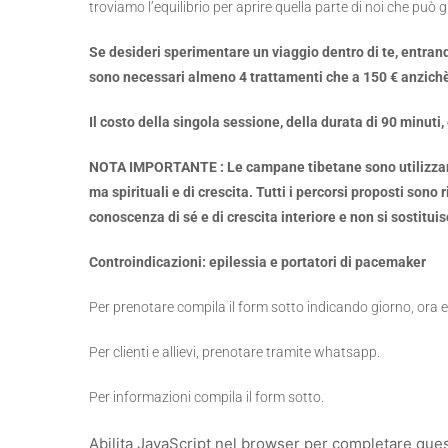
troviamo l’equilibrio per aprire quella parte di noi che può 
Se desideri sperimentare un viaggio dentro di te, entran
sono necessari almeno 4 trattamenti che a 150 € anzichè
Il costo della singola sessione, della durata di 90 minuti, 
NOTA IMPORTANTE : Le campane tibetane sono utilizzare p
ma spirituali e di crescita. Tutti i percorsi proposti sono
conoscenza di sé e di crescita interiore e non si sostitui
Controindicazioni: epilessia e portatori di pacemaker
Per prenotare compila il form sotto indicando giorno, ora e
Per clienti e allievi, prenotare tramite whatsapp.
Per informazioni compila il form sotto.
Abilita JavaScript nel browser per completare que