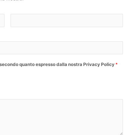
C
o
g
n
o
 secondo quanto espresso dalla nostra Privacy Policy
*
m
e