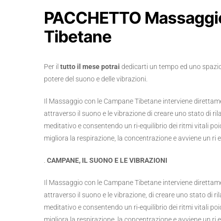
PACCHETTO Massaggio
Tibetane
Per il
tutto il mese potrai
dedicarti un tempo ed uno spazio p
potere del suono e delle vibrazioni.
Il Massaggio con le Campane Tibetane interviene direttamen
attraverso il suono e le vibrazione di creare uno stato di 
meditativo e consentendo un ri-equilibrio dei ritmi vitali poi
migliora la respirazione, la concentrazione e avviene un ri e
.
CAMPANE, IL SUONO E LE VIBRAZIONI
Il Massaggio con le Campane Tibetane interviene direttamen
attraverso il suono e le vibrazione, di creare uno stato di
meditativo e consentendo un ri-equilibrio dei ritmi vitali poi
migliora la respirazione, la concentrazione e avviene un ri e