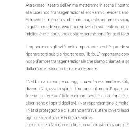
Attraverso il teatro dell’Anima metteremo in scena il nostro
alla luce i nodi transegenrazionali e/o karmici, evidenzian
Attraverso il metodo simbolo-immaginale andremo a sciogli
in questo modo si trasvaluta e si svela la sua reale natura 
migliori che ci potevano capitare perchè sono fonte di forza
Il rapporto con gli avi è molto importante perchè quando 
riparare torti subiti e riportare equilibrio. E’ importante c
nodo d’amore transgenerazionale che siamo chiamati a sciogl
dalla morte, possono tornare a respirare.
I Nat birmani sono personaggi una volta realmente esistiti, d
divenuti Nat, ovvero spiriti, dimorano sul monte Popa, un
foresta. La foresta è la loro dimora perché la loro forza é sel
alberi sono gli spiriti degli avi. I Nat rappresentano le molte
I Nat ci proteggono e ci aiutano a trasvalutare ovvero lasci
ogni cosa, a ritrovare la nostra anima.
La morte per i Nat non è la fine ma una trasformazione per