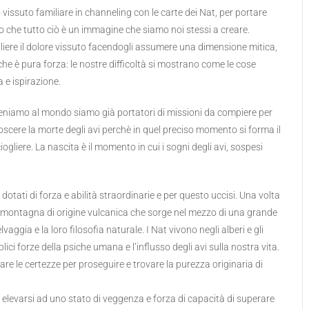
 vissuto familiare in channeling con le carte dei Nat, per portare
do che tutto ciò è un immagine che siamo noi stessi a creare.
ere il dolore vissuto facendogli assumere una dimensione mitica,
che è pura forza: le nostre difficoltà si mostrano come le cose
 e ispirazione.
veniamo al mondo siamo già portatori di missioni da compiere per
onoscere la morte degli avi perchè in quel preciso momento si forma il
iere. La nascita è il momento in cui i sogni degli avi, sospesi
otati di forza e abilità straordinarie e per questo uccisi. Una volta
a montagna di origine vulcanica che sorge nel mezzo di una grande
vaggia e la loro filosofia naturale. I Nat vivono negli alberi e gli
plici forze della psiche umana e l’influsso degli avi sulla nostra vita.
are le certezze per proseguire e trovare la purezza originaria di
 elevarsi ad uno stato di veggenza e forza di capacità di superare