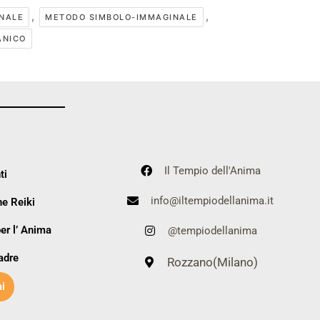
,
,
NALE
METODO SIMBOLO-IMMAGINALE
ANICO
Il Tempio dell'Anima
ti
info@iltempiodellanima.it
e Reiki
er l’ Anima
@tempiodellanima
adre
Rozzano(Milano)
i