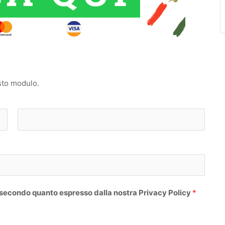
sto modulo.
C
o
g
n
o
 secondo quanto espresso dalla nostra Privacy Policy
*
m
e