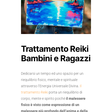
Trattamento Reiki
Bambini e Ragazzi
Dedicarsi un tempo ed uno spazio per un
riequilibrio fisico, mentale e spirituale
attraverso l’Energia Universale Divina.
Il
trattamento Reiki
porta un riequilibrio di
corpo, mente e spirito poichè
il malessere
fisico è visto come espressione di un
malessere più profondo dell’anima e della