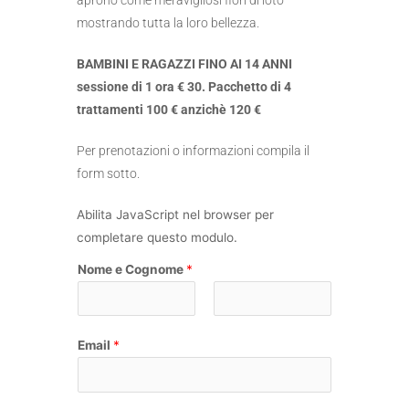
mostrando tutta la loro bellezza.
BAMBINI E RAGAZZI FINO AI 14 ANNI
sessione di 1 ora € 30. Pacchetto di 4
trattamenti 100 € anzichè 120 €
Per prenotazioni o informazioni compila il
form sotto.
Abilita JavaScript nel browser per
completare questo modulo.
Nome e Cognome
*
N
C
o
o
Email
*
m
g
e
n
o