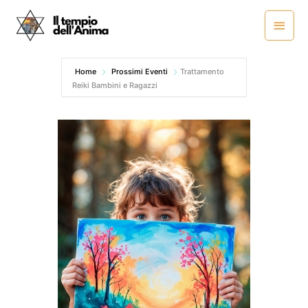
Vai
Menu
al
princ
contenuto
Home
Prossimi Eventi
Trattamento
Reiki Bambini e Ragazzi