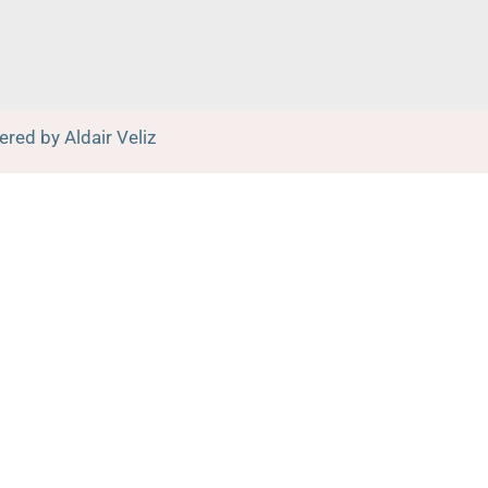
m
red by Aldair Veliz