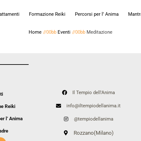
attamenti
Formazione Reiki
Percorsi per l’ Anima
Mantr
Home
Eventi
Meditazione
Il Tempio dell'Anima
ti
info@iltempiodellanima.it
e Reiki
er l’ Anima
@tempiodellanima
adre
Rozzano(Milano)