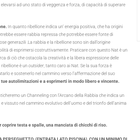
elevarsi ad uno stato di veggenza e forza, di capacità di superare
one.
In quanto ribellione indica un’ energia positiva, che ha origini
 potrebbe essere rabbia repressa che potrebbe essere fonte di
se generazili .La rabbia e la ribellione sono sin dall’origine
ilità di esprimersi costruttivamente. Praticare con questo Nat è un
ca di ciò che ostacola la creatività e la libera espressione delle
 ribellione è un
outsider
, tanto caro ai Nat. Se la sua forza è
aiutarlo e sostenerlo nel cammino verso l’affermazione del suo
le tue autolimitazioni e a esprimerti in modo libero e vincente.
raticheremo un Channeling con l’Arcano della Rabbia che indica un
 vissuto nel cammino evolutivo dell’uomo e del trionfo dell’anima
coprire testa e spalle, una manciata di chicchi di riso.
A PERSEGHETTO, (ENTRATA LATO PISCINA), CON UN MINIMO DI