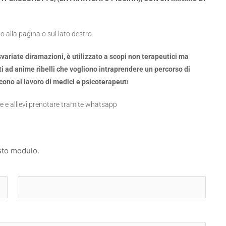
do alla pagina o sul lato destro.
riate diramazioni, è utilizzato a scopi non terapeutici ma
volti ad anime ribelli che vogliono intraprendere un percorso di
scono al lavoro di medici e psicoterapeut
i.
te e allievi prenotare tramite whatsapp
sto modulo.
C
o