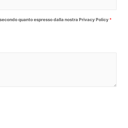
g
n
o
 secondo quanto espresso dalla nostra Privacy Policy
*
m
e