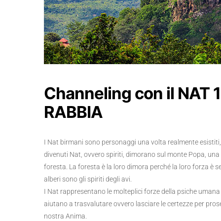
Channeling con il NAT
RABBIA
I Nat birmani sono personaggi una volta realmente esistiti, d
divenuti Nat, ovvero spiriti, dimorano sul monte Popa, un
foresta. La foresta è la loro dimora perché la loro forza è sel
alberi sono gli spiriti degli avi.
I Nat rappresentano le molteplici forze della psiche umana e 
aiutano a trasvalutare ovvero lasciare le certezze per prose
nostra Anima.