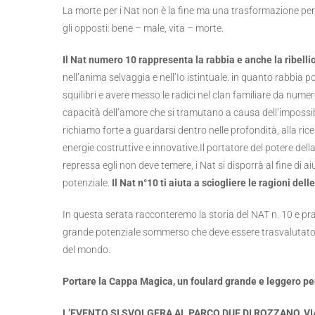
La morte per i Nat non è la fine ma una trasformazione per 
gli opposti: bene – male, vita – morte.
Il Nat numero 10 rappresenta la rabbia e anche la ribelli
nell’anima selvaggia e nell’Io istintuale. in quanto rabbia
squilibri e avere messo le radici nel clan familiare da numero
capacità dell’amore che si tramutano a causa dell’impossib
richiamo forte a guardarsi dentro nelle profondità, alla ricer
energie costruttive e innovative.Il portatore del potere della
repressa egli non deve temere, i Nat si disporrà al fine di 
potenziale.
Il Nat n°10 ti aiuta a sciogliere le ragioni del
In questa serata racconteremo la storia del NAT n. 10 e p
grande potenziale sommerso che deve essere trasvalutato e
del mondo.
Portare la Cappa Magica, un foulard grande e leggero per 
L’EVENTO SI SVOLGERA AL PARCO DUE DI ROZZANO, VI