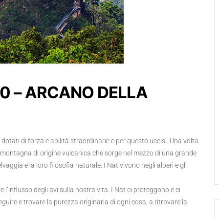
 10 – ARCANO DELLA
otati di forza e abilità straordinarie e per questo uccisi. Una volta
a montagna di origine vulcanica che sorge nel mezzo di una grande
vaggia e la loro filosofia naturale. I Nat vivono negli alberi e gli
l’influsso degli avi sulla nostra vita. I Nat ci proteggono e ci
guire e trovare la purezza originaria di ogni cosa, a ritrovare la