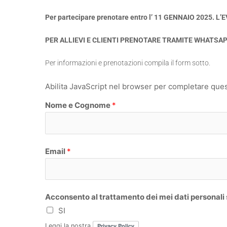
Per partecipare prenotare entro l’ 11 GENNAIO 2025. 
PER ALLIEVI E CLIENTI PRENOTARE TRAMITE WHATSA
Per informazioni e prenotazioni compila il form sotto.
Abilita JavaScript nel browser per completare que
Nome e Cognome
*
N
Email
*
o
m
e
Acconsento al trattamento dei mei dati personali
SI
Leggi la nostra
Privacy Policy