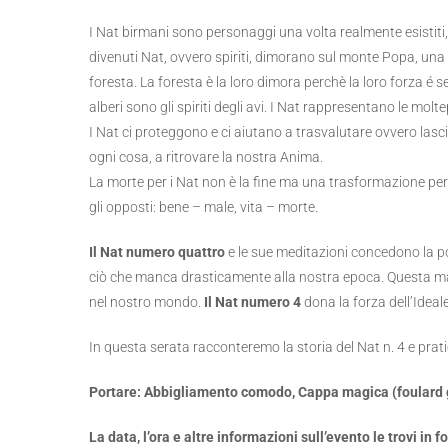
I Nat birmani sono personaggi una volta realmente esistiti, d
divenuti Nat, ovvero spiriti, dimorano sul monte Popa, un
foresta. La foresta è la loro dimora perchè la loro forza é sel
alberi sono gli spiriti degli avi. I Nat rappresentano le molte
I Nat ci proteggono e ci aiutano a trasvalutare ovvero lasci
ogni cosa, a ritrovare la nostra Anima.
La morte per i Nat non è la fine ma una trasformazione per
gli opposti: bene – male, vita – morte.
Il Nat numero quattro
e le sue meditazioni concedono la pot
ciò che manca drasticamente alla nostra epoca. Questa man
nel nostro mondo.
Il Nat numero 4
dona la forza dell’Ideale
In questa serata racconteremo la storia del Nat n. 4 e pr
Portare: Abbigliamento comodo, Cappa magica (foulard 
La data, l’ora e altre informazioni sull’evento le trovi in 