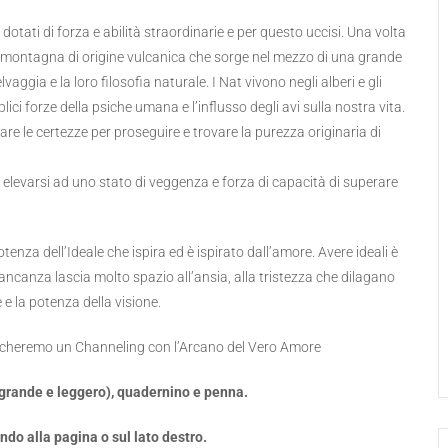
otati di forza e abilità straordinarie e per questo uccisi. Una volta
a montagna di origine vulcanica che sorge nel mezzo di una grande
vaggia e la loro filosofia naturale. I Nat vivono negli alberi e gli
plici forze della psiche umana e l’influsso degli avi sulla nostra vita.
are le certezze per proseguire e trovare la purezza originaria di
 elevarsi ad uno stato di veggenza e forza di capacità di superare
enza dell’Ideale che ispira ed è ispirato dall’amore. Avere ideali è
canza lascia molto spazio all’ansia, alla tristezza che dilagano
 e la potenza della visione.
aticheremo un Channeling con l’Arcano del Vero Amore
grande e leggero), quadernino e penna.
fondo alla pagina o sul lato destro.