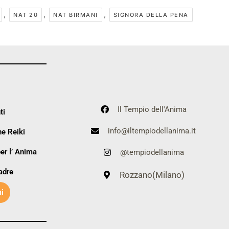
,
,
,
NAT 20
NAT BIRMANI
SIGNORA DELLA PENA
Il Tempio dell'Anima
ti
info@iltempiodellanima.it
e Reiki
er l’ Anima
@tempiodellanima
adre
Rozzano(Milano)
i