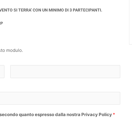
L’EVENTO SI TERRA’ CON UN MINIMO DI 3 PARTECIPANTI.
PP
sto modulo.
C
o
g
n
o
 secondo quanto espresso dalla nostra Privacy Policy
*
m
e