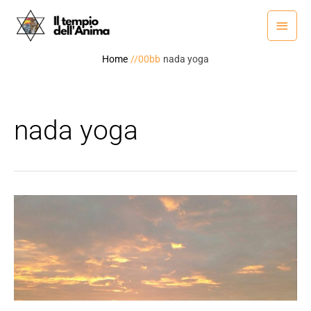
Vai
Menu
al
princ
contenuto
Home
nada yoga
nada yoga
La
Voce
dell’Anima..