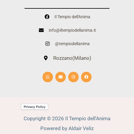
Il Tempio dell'Anima
info@iltempiodellanima.it
@tempiodellanima
Rozzano(Milano)
W
E
I
F
h
n
n
a
a
v
s
c
t
e
t
e
s
l
a
b
a
o
g
o
p
p
r
o
p
e
a
k
m
Copyright © 2026 Il Tempio dell'Anima
Powered by Aldair Veliz