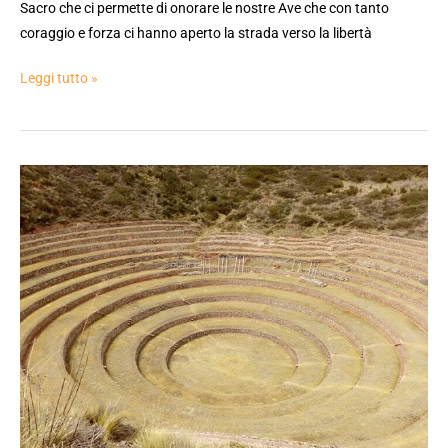
Sacro che ci permette di onorare le nostre Ave che con tanto
coraggio e forza ci hanno aperto la strada verso la libertà
Leggi tutto »
Rito
del
Grembo,
e
la
festa
internazionale
della
Donna